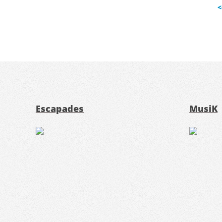
<
Escapades
MusiK